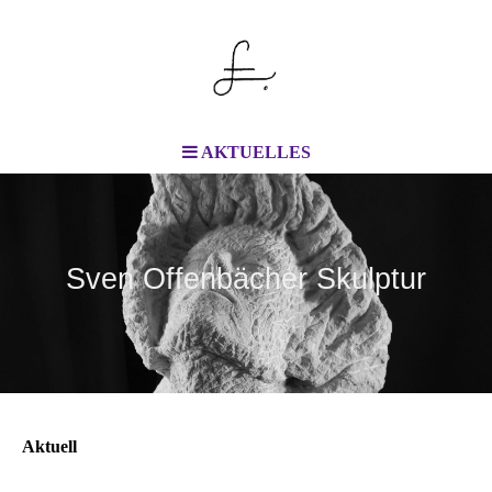
AKTUELLES
Sven Offenbächer Skulptur
Aktuell